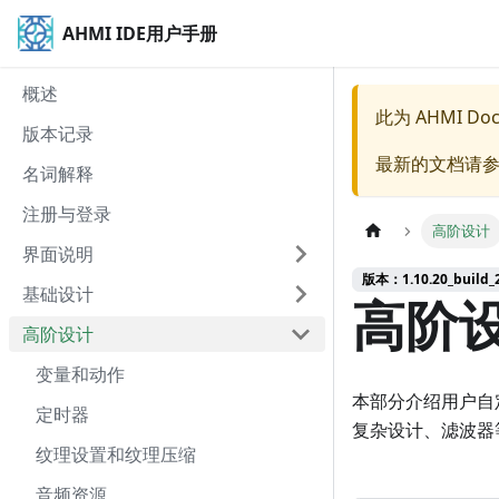
AHMI IDE用户手册
概述
此为
AHMI Doc
版本记录
最新的文档请
名词解释
注册与登录
高阶设计
界面说明
版本：1.10.20_build_20
基础设计
高阶
高阶设计
变量和动作
本部分介绍用户自
定时器
复杂设计、滤波器
纹理设置和纹理压缩
音频资源