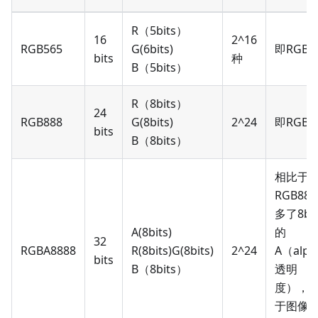
R（5bits）
16
2^16
RGB565
G
(
6bits
)
即RGB5
bits
种
B（5bits）
R（8bits）
24
RGB888
G
(
8bits
)
2^24
即RGB8
bits
B（8bits）
相比于
RGB88
多了8bit
A
(
8bits
)
的
32
RGBA8888
R
(
8bits
)
G
(
8bits
)
2^24
A（alph
bits
B（8bits）
透明
度），
于图像