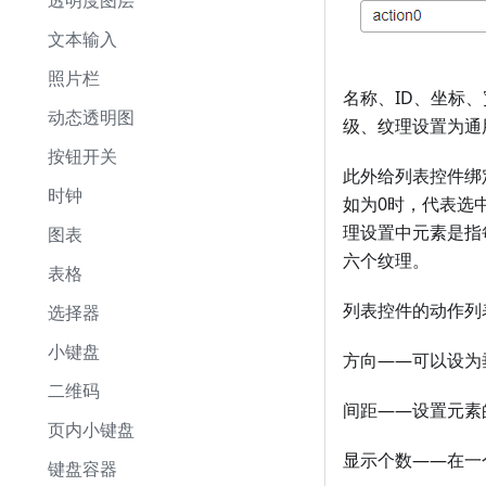
透明度图层
文本输入
照片栏
名称、ID、坐标
动态透明图
级、纹理设置为通
按钮开关
此外给列表控件绑定I
时钟
如为0时，代表选
理设置中元素是指
图表
六个纹理。
表格
列表控件的动作列
选择器
小键盘
方向——可以设为
二维码
间距——设置元素
页内小键盘
显示个数——在一
键盘容器